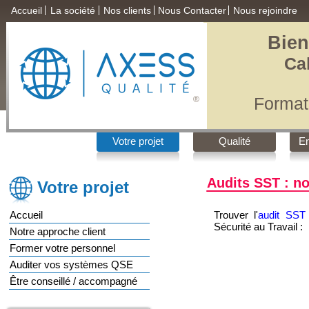
Accueil
La société
Nos clients
Nous Contacter
Nous rejoindre
Bien
Ca
Format
®
Qualité
,
Votre projet
Qualité
E
Audits SST : no
Votre projet
Accueil
Trouver l'
audit SST 
Sécurité au Travail :
Notre approche client
Former votre personnel
Auditer vos systèmes QSE
Être conseillé / accompagné