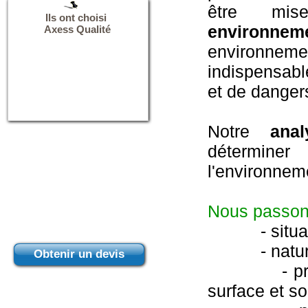
être mis
Ils ont choisi
environnem
Axess Qualité
environnem
indispensabl
et de danger
Notre
ana
déterminer 
l'environnem
Nous passons
- situatio
- nature du
Obtenir un devis
- présence
surface et so