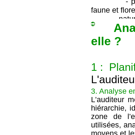
- proximit
faune et flore
- nature d
Analys
- historique
- situati
elle ?
pluviométrie
- risques
- effectif,
1 : Plani
- descriptio
L'audite
Nous identif
planning
3. Analyse e
potentiels :
L'auditeur m
adapté en
- les rejet
hiérarchie, i
L'analys
- les impac
zone de l'en
- les nuisa
utilisées, a
journées 
chaleur, ra
moyens et les