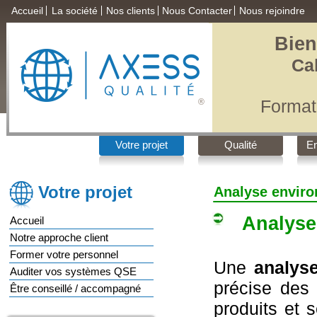
Accueil
La société
Nos clients
Nous Contacter
Nous rejoindre
Bien
Ca
Format
®
Qualité
,
Votre projet
Qualité
E
Votre projet
Analyse envir
Analyse e
Accueil
Notre approche client
Former votre personnel
Une
analys
Auditer vos systèmes QSE
précise des 
Être conseillé / accompagné
produits et s